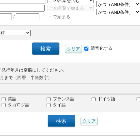
/
～で始まる
清音化する
／発行年月は空欄にしてください。
月まで（西暦、半角数字）
英語
フランス語
ドイツ語
タガログ語
タイ語