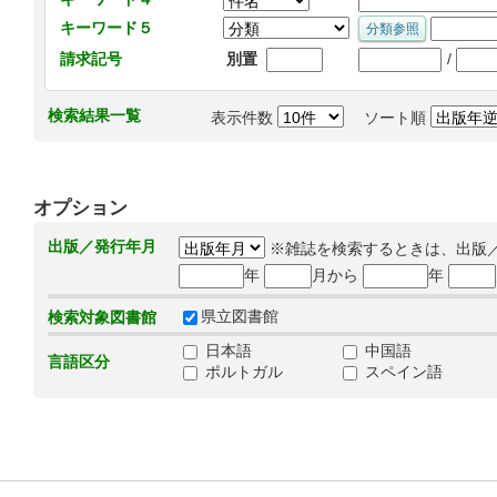
キーワード５
/
請求記号
別置
検索結果一覧
表示件数
ソート順
オプション
出版／発行年月
※雑誌を検索するときは、出版
年
月から
年
県立図書館
検索対象図書館
日本語
中国語
言語区分
ポルトガル
スペイン語