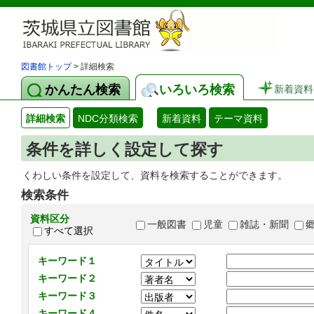
図書館トップ
> 詳細検索
かんたん検索
いろいろ検索
新着資料
詳細検索
NDC分類検索
新着資料
テーマ資料
条件を詳しく設定して探す
くわしい条件を設定して、資料を検索することができます。
検索条件
資料区分
一般図書
児童
雑誌・新聞
すべて選択
キーワード１
キーワード２
キーワード３
キーワード４