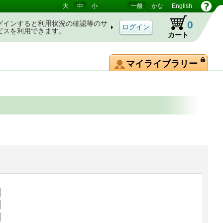
大
中
小
一般
かな
English
0
グインすると利用状況の確認等のサ
ビスを利用できます。
カート
マイライブラリー