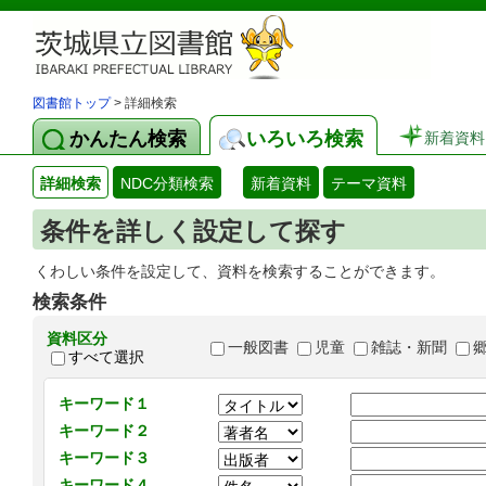
図書館トップ
> 詳細検索
かんたん検索
いろいろ検索
新着資料
詳細検索
NDC分類検索
新着資料
テーマ資料
条件を詳しく設定して探す
くわしい条件を設定して、資料を検索することができます。
検索条件
資料区分
一般図書
児童
雑誌・新聞
すべて選択
キーワード１
キーワード２
キーワード３
キーワード４