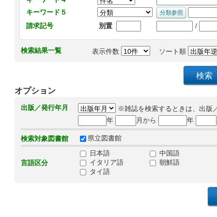
キーワード５
/
請求記号
別置
検索結果一覧
表示件数
ソート順
オプション
出版／発行年月
※雑誌を検索するときは、出版
年
月から
年
県立図書館
検索対象図書館
日本語
中国語
イタリア語
朝鮮語
言語区分
タイ語