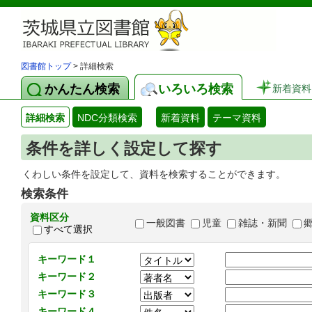
図書館トップ
> 詳細検索
かんたん検索
いろいろ検索
新着資料
詳細検索
NDC分類検索
新着資料
テーマ資料
条件を詳しく設定して探す
くわしい条件を設定して、資料を検索することができます。
検索条件
資料区分
一般図書
児童
雑誌・新聞
すべて選択
キーワード１
キーワード２
キーワード３
キーワード４