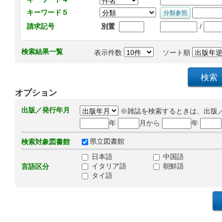
キーワード５
/
請求記号
別置
検索結果一覧
表示件数
ソート順
オプション
出版／発行年月
※雑誌を検索するときは、出版
年
月から
年
県立図書館
検索対象図書館
日本語
中国語
イタリア語
朝鮮語
言語区分
タイ語