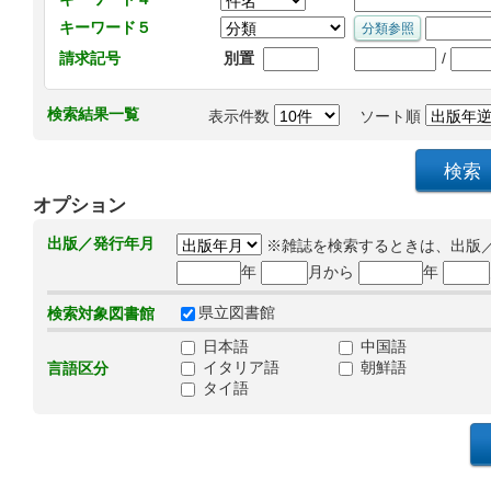
キーワード５
/
請求記号
別置
検索結果一覧
表示件数
ソート順
オプション
出版／発行年月
※雑誌を検索するときは、出版
年
月から
年
県立図書館
検索対象図書館
日本語
中国語
イタリア語
朝鮮語
言語区分
タイ語