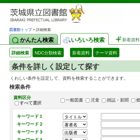
図書館トップ
> 詳細検索
かんたん検索
いろいろ検索
新着資料
詳細検索
NDC分類検索
新着資料
テーマ資料
条件を詳しく設定して探す
くわしい条件を設定して、資料を検索することができます。
検索条件
資料区分
一般図書
児童
雑誌・新聞
すべて選択
キーワード１
キーワード２
キーワード３
キーワード４