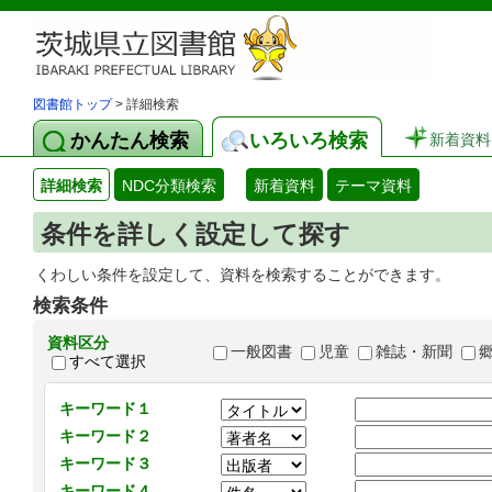
図書館トップ
> 詳細検索
かんたん検索
いろいろ検索
新着資料
詳細検索
NDC分類検索
新着資料
テーマ資料
条件を詳しく設定して探す
くわしい条件を設定して、資料を検索することができます。
検索条件
資料区分
一般図書
児童
雑誌・新聞
すべて選択
キーワード１
キーワード２
キーワード３
キーワード４