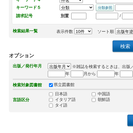
キーワード５
/
請求記号
別置
検索結果一覧
表示件数
ソート順
オプション
出版／発行年月
※雑誌を検索するときは、出版
年
月から
年
県立図書館
検索対象図書館
日本語
中国語
イタリア語
朝鮮語
言語区分
タイ語