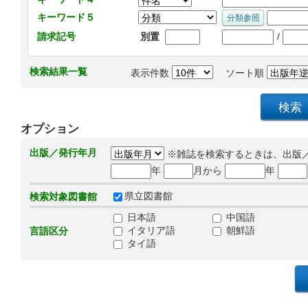
キーワード５
/
請求記号
別置
検索結果一覧
表示件数
ソート順
オプション
出版／発行年月
※雑誌を検索するときは、出版
年
月から
年
県立図書館
検索対象図書館
日本語
中国語
イタリア語
朝鮮語
言語区分
タイ語