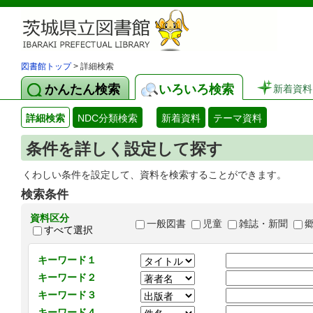
図書館トップ
> 詳細検索
かんたん検索
いろいろ検索
新着資料
詳細検索
NDC分類検索
新着資料
テーマ資料
条件を詳しく設定して探す
くわしい条件を設定して、資料を検索することができます。
検索条件
資料区分
一般図書
児童
雑誌・新聞
すべて選択
キーワード１
キーワード２
キーワード３
キーワード４