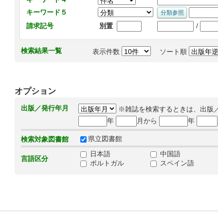
キーワード５
/
請求記号
別置
検索結果一覧
表示件数
ソート順
オプション
出版／発行年月
※雑誌を検索するときは、出版
年
月から
年
県立図書館
検索対象図書館
日本語
中国語
言語区分
ポルトガル
スペイン語