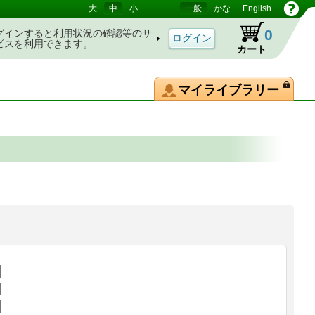
大
中
小
一般
かな
English
0
グインすると利用状況の確認等のサ
ビスを利用できます。
カート
マイライブラリー