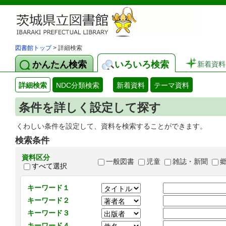
図書館トップ
> 詳細検索
かんたん検索
いろいろ検索
新着資料
詳細検索
NDC分類検索
新着資料
テーマ資料
条件を詳しく設定して探す
くわしい条件を設定して、資料を検索することができます。
検索条件
資料区分
一般図書
児童
雑誌・新聞
すべて選択
キーワード１
キーワード２
キーワード３
キーワード４