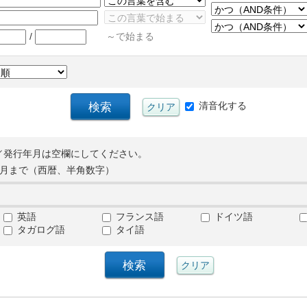
/
～で始まる
清音化する
／発行年月は空欄にしてください。
月まで（西暦、半角数字）
英語
フランス語
ドイツ語
タガログ語
タイ語