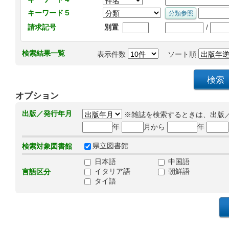
キーワード５
/
請求記号
別置
検索結果一覧
表示件数
ソート順
オプション
出版／発行年月
※雑誌を検索するときは、出版
年
月から
年
県立図書館
検索対象図書館
日本語
中国語
イタリア語
朝鮮語
言語区分
タイ語