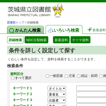
図書館トップ
> 詳細検索
かんたん検索
いろいろ検索
新着資料
詳細検索
NDC分類検索
新着資料
テーマ資料
条件を詳しく設定して探す
くわしい条件を設定して、資料を検索することができます。
検索条件
資料区分
一般図書
児童
雑誌・新聞
すべて選択
キーワード１
キーワード２
キーワード３
キーワード４