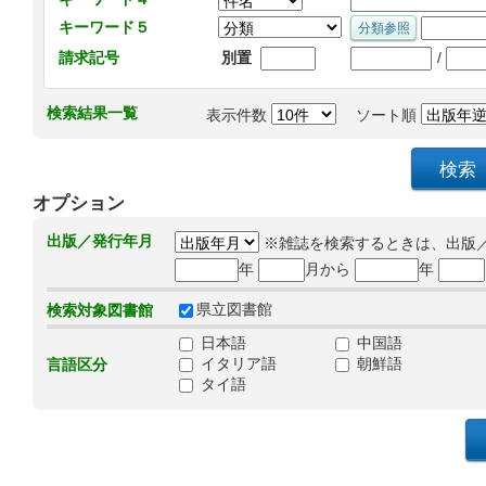
キーワード５
/
請求記号
別置
検索結果一覧
表示件数
ソート順
オプション
出版／発行年月
※雑誌を検索するときは、出版
年
月から
年
県立図書館
検索対象図書館
日本語
中国語
イタリア語
朝鮮語
言語区分
タイ語