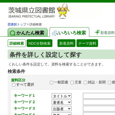
図書館トップ
> 詳細検索
かんたん検索
いろいろ検索
新着資料
詳細検索
NDC分類検索
新着資料
テーマ資料
条件を詳しく設定して探す
くわしい条件を設定して、資料を検索することができます。
検索条件
資料区分
一般図書
児童
雑誌・新聞
すべて選択
キーワード１
キーワード２
キーワード３
キーワード４