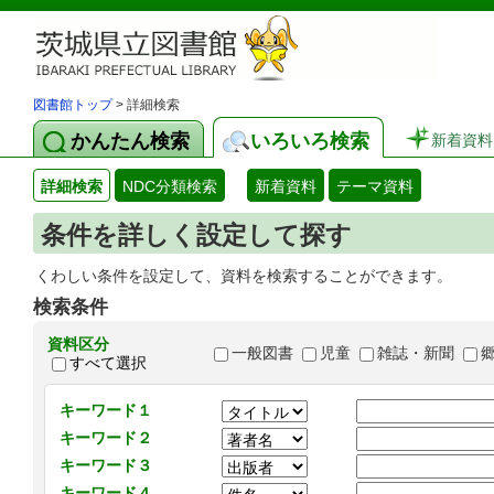
図書館トップ
> 詳細検索
かんたん検索
いろいろ検索
新着資料
詳細検索
NDC分類検索
新着資料
テーマ資料
条件を詳しく設定して探す
くわしい条件を設定して、資料を検索することができます。
検索条件
資料区分
一般図書
児童
雑誌・新聞
すべて選択
キーワード１
キーワード２
キーワード３
キーワード４