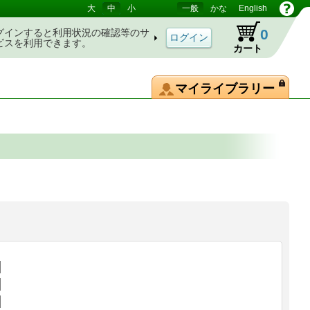
大
中
小
一般
かな
English
0
グインすると利用状況の確認等のサ
ビスを利用できます。
カート
マイライブラリー