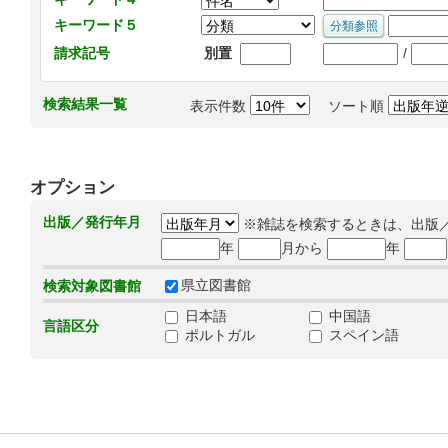
キーワード５
/
請求記号
別置
検索結果一覧
表示件数
ソート順
オプション
出版／発行年月
※雑誌を検索するときは、出版
年
月から
年
県立図書館
検索対象図書館
日本語
中国語
言語区分
ポルトガル
スペイン語