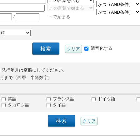
/
～で始まる
清音化する
／発行年月は空欄にしてください。
月まで（西暦、半角数字）
英語
フランス語
ドイツ語
タガログ語
タイ語