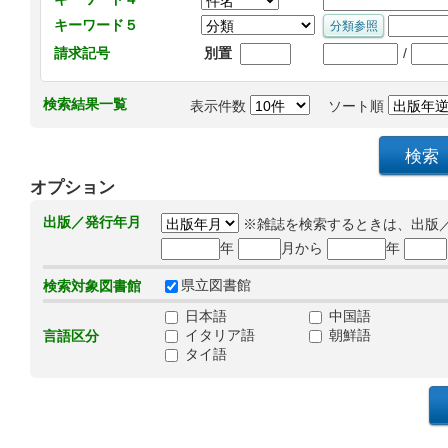
キーワード５
/
請求記号
別置
検索結果一覧
表示件数
ソート順
オプション
出版／発行年月
※雑誌を検索するときは、出版
年
月から
年
県立図書館
検索対象図書館
日本語
中国語
イタリア語
朝鮮語
言語区分
タイ語