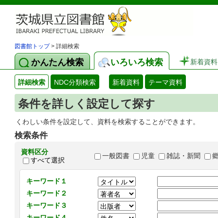
図書館トップ
> 詳細検索
かんたん検索
いろいろ検索
新着資料
詳細検索
NDC分類検索
新着資料
テーマ資料
条件を詳しく設定して探す
くわしい条件を設定して、資料を検索することができます。
検索条件
資料区分
一般図書
児童
雑誌・新聞
すべて選択
キーワード１
キーワード２
キーワード３
キーワード４