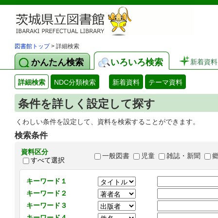
図書館トップ
> 詳細検索
かんたん検索
いろいろ検索
新着資料
詳細検索
NDC分類検索
新着資料
テーマ資料
条件を詳しく設定して探す
くわしい条件を設定して、資料を検索することができます。
検索条件
資料区分
一般図書
児童
雑誌・新聞
すべて選択
キーワード１
キーワード２
キーワード３
キーワード４