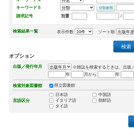
キーワード５
/
請求記号
別置
検索結果一覧
表示件数
ソート順
オプション
出版／発行年月
※雑誌を検索するときは、出版
年
月から
年
県立図書館
検索対象図書館
日本語
中国語
イタリア語
朝鮮語
言語区分
タイ語