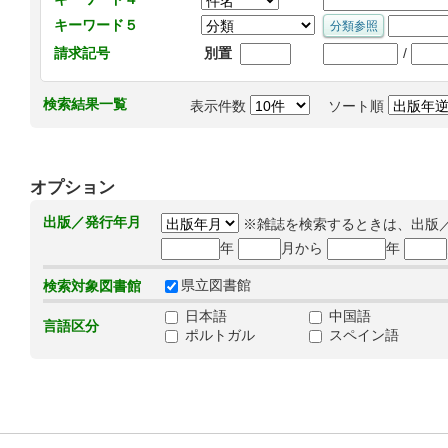
キーワード５
/
請求記号
別置
検索結果一覧
表示件数
ソート順
オプション
出版／発行年月
※雑誌を検索するときは、出版
年
月から
年
県立図書館
検索対象図書館
日本語
中国語
言語区分
ポルトガル
スペイン語