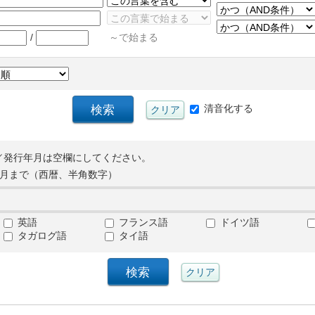
/
～で始まる
清音化する
／発行年月は空欄にしてください。
月まで（西暦、半角数字）
英語
フランス語
ドイツ語
タガログ語
タイ語