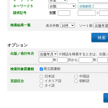
キーワード５
/
請求記号
別置
検索結果一覧
表示件数
ソート順
オプション
出版／発行年月
※雑誌を検索するときは、出版
年
月から
年
県立図書館
検索対象図書館
日本語
中国語
イタリア語
朝鮮語
言語区分
タイ語