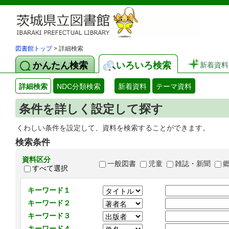
図書館トップ
> 詳細検索
かんたん検索
いろいろ検索
新着資料
詳細検索
NDC分類検索
新着資料
テーマ資料
条件を詳しく設定して探す
くわしい条件を設定して、資料を検索することができます。
検索条件
資料区分
一般図書
児童
雑誌・新聞
すべて選択
キーワード１
キーワード２
キーワード３
キーワード４