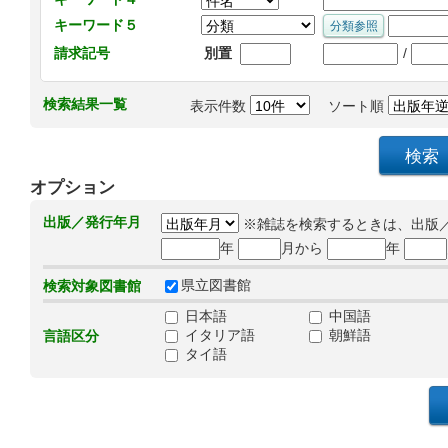
キーワード５
/
請求記号
別置
検索結果一覧
表示件数
ソート順
オプション
出版／発行年月
※雑誌を検索するときは、出版
年
月から
年
県立図書館
検索対象図書館
日本語
中国語
イタリア語
朝鮮語
言語区分
タイ語