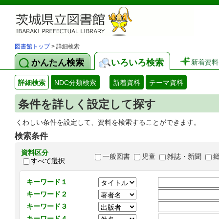
図書館トップ
> 詳細検索
かんたん検索
いろいろ検索
新着資料
詳細検索
NDC分類検索
新着資料
テーマ資料
条件を詳しく設定して探す
くわしい条件を設定して、資料を検索することができます。
検索条件
資料区分
一般図書
児童
雑誌・新聞
すべて選択
キーワード１
キーワード２
キーワード３
キーワード４