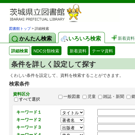
図書館トップ
> 詳細検索
かんたん検索
いろいろ検索
新着資料
詳細検索
NDC分類検索
新着資料
テーマ資料
条件を詳しく設定して探す
くわしい条件を設定して、資料を検索することができます。
検索条件
資料区分
一般図書
児童
雑誌・新聞
すべて選択
キーワード１
キーワード２
キーワード３
キーワード４