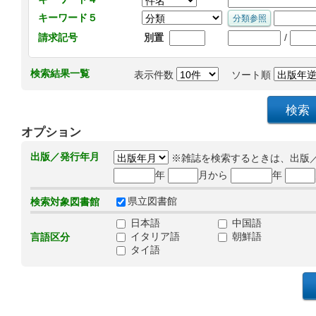
キーワード５
/
請求記号
別置
検索結果一覧
表示件数
ソート順
オプション
出版／発行年月
※雑誌を検索するときは、出版
年
月から
年
県立図書館
検索対象図書館
日本語
中国語
イタリア語
朝鮮語
言語区分
タイ語