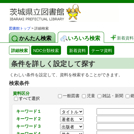
図書館トップ
> 詳細検索
かんたん検索
いろいろ検索
新着資料
詳細検索
NDC分類検索
新着資料
テーマ資料
条件を詳しく設定して探す
くわしい条件を設定して、資料を検索することができます。
検索条件
資料区分
一般図書
児童
雑誌・新聞
すべて選択
キーワード１
キーワード２
キーワード３
キーワード４