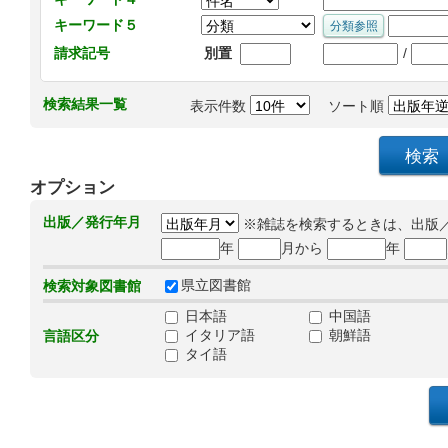
キーワード５
/
請求記号
別置
検索結果一覧
表示件数
ソート順
オプション
出版／発行年月
※雑誌を検索するときは、出版
年
月から
年
県立図書館
検索対象図書館
日本語
中国語
イタリア語
朝鮮語
言語区分
タイ語