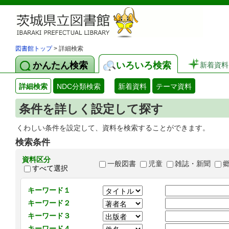
図書館トップ
> 詳細検索
かんたん検索
いろいろ検索
新着資料
詳細検索
NDC分類検索
新着資料
テーマ資料
条件を詳しく設定して探す
くわしい条件を設定して、資料を検索することができます。
検索条件
資料区分
一般図書
児童
雑誌・新聞
すべて選択
キーワード１
キーワード２
キーワード３
キーワード４