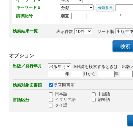
キーワード５
/
請求記号
別置
検索結果一覧
表示件数
ソート順
オプション
出版／発行年月
※雑誌を検索するときは、出版
年
月から
年
県立図書館
検索対象図書館
日本語
中国語
イタリア語
朝鮮語
言語区分
タイ語