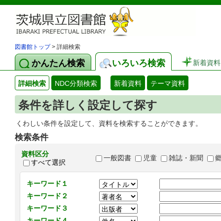
図書館トップ
> 詳細検索
かんたん検索
いろいろ検索
新着資料
詳細検索
NDC分類検索
新着資料
テーマ資料
条件を詳しく設定して探す
くわしい条件を設定して、資料を検索することができます。
検索条件
資料区分
一般図書
児童
雑誌・新聞
すべて選択
キーワード１
キーワード２
キーワード３
キーワード４