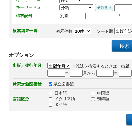
キーワード５
/
請求記号
別置
検索結果一覧
表示件数
ソート順
オプション
出版／発行年月
※雑誌を検索するときは、出版
年
月から
年
県立図書館
検索対象図書館
日本語
中国語
イタリア語
朝鮮語
言語区分
タイ語