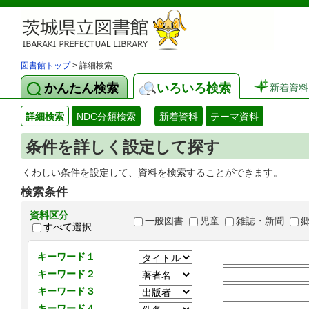
図書館トップ
> 詳細検索
かんたん検索
いろいろ検索
新着資料
詳細検索
NDC分類検索
新着資料
テーマ資料
条件を詳しく設定して探す
くわしい条件を設定して、資料を検索することができます。
検索条件
資料区分
一般図書
児童
雑誌・新聞
すべて選択
キーワード１
キーワード２
キーワード３
キーワード４