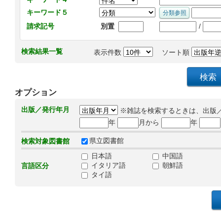
キーワード５
/
請求記号
別置
検索結果一覧
表示件数
ソート順
オプション
出版／発行年月
※雑誌を検索するときは、出版
年
月から
年
県立図書館
検索対象図書館
日本語
中国語
イタリア語
朝鮮語
言語区分
タイ語