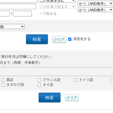
/
～で始まる
清音化する
／発行年月は空欄にしてください。
月まで（西暦、半角数字）
英語
フランス語
ドイツ語
タガログ語
タイ語