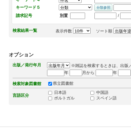
キーワード５
/
請求記号
別置
検索結果一覧
表示件数
ソート順
オプション
出版／発行年月
※雑誌を検索するときは、出版
年
月から
年
県立図書館
検索対象図書館
日本語
中国語
言語区分
ポルトガル
スペイン語