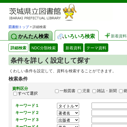
図書館トップ
> 詳細検索
かんたん検索
いろいろ検索
新着資料
詳細検索
NDC分類検索
新着資料
テーマ資料
条件を詳しく設定して探す
くわしい条件を設定して、資料を検索することができます。
検索条件
資料区分
一般図書
児童
雑誌・新聞
すべて選択
キーワード１
キーワード２
キーワード３
キーワード４