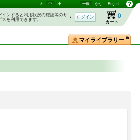
大
中
小
一般
かな
English
0
グインすると利用状況の確認等のサ
ビスを利用できます。
カート
マイライブラリー