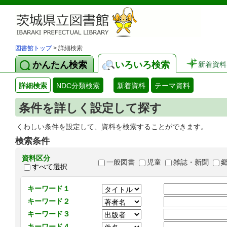
図書館トップ
> 詳細検索
かんたん検索
いろいろ検索
新着資料
詳細検索
NDC分類検索
新着資料
テーマ資料
条件を詳しく設定して探す
くわしい条件を設定して、資料を検索することができます。
検索条件
資料区分
一般図書
児童
雑誌・新聞
すべて選択
キーワード１
キーワード２
キーワード３
キーワード４