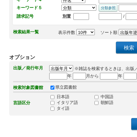
キーワード５
/
請求記号
別置
検索結果一覧
表示件数
ソート順
オプション
出版／発行年月
※雑誌を検索するときは、出版
年
月から
年
県立図書館
検索対象図書館
日本語
中国語
イタリア語
朝鮮語
言語区分
タイ語