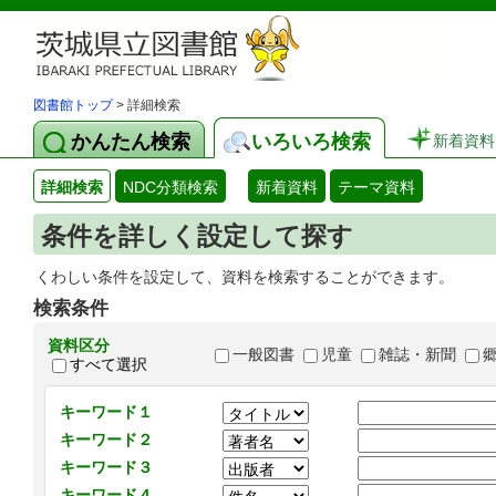
図書館トップ
> 詳細検索
かんたん検索
いろいろ検索
新着資料
詳細検索
NDC分類検索
新着資料
テーマ資料
条件を詳しく設定して探す
くわしい条件を設定して、資料を検索することができます。
検索条件
資料区分
一般図書
児童
雑誌・新聞
すべて選択
キーワード１
キーワード２
キーワード３
キーワード４