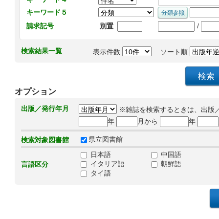
キーワード５
/
請求記号
別置
検索結果一覧
表示件数
ソート順
オプション
出版／発行年月
※雑誌を検索するときは、出版
年
月から
年
県立図書館
検索対象図書館
日本語
中国語
イタリア語
朝鮮語
言語区分
タイ語