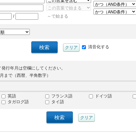
/
～で始まる
清音化する
／発行年月は空欄にしてください。
月まで（西暦、半角数字）
英語
フランス語
ドイツ語
タガログ語
タイ語