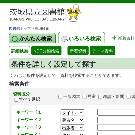
図書館トップ
> 詳細検索
かんたん検索
いろいろ検索
新着資料
詳細検索
NDC分類検索
新着資料
テーマ資料
条件を詳しく設定して探す
くわしい条件を設定して、資料を検索することができます。
検索条件
資料区分
一般図書
児童
雑誌・新聞
すべて選択
キーワード１
キーワード２
キーワード３
キーワード４