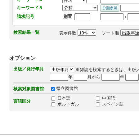
キーワード５
/
請求記号
別置
検索結果一覧
表示件数
ソート順
オプション
出版／発行年月
※雑誌を検索するときは、出版
年
月から
年
県立図書館
検索対象図書館
日本語
中国語
言語区分
ポルトガル
スペイン語