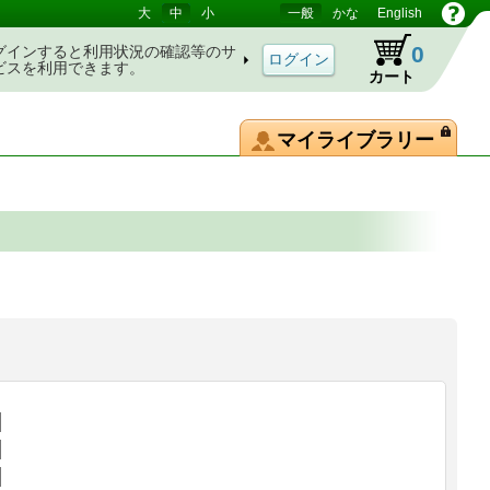
大
中
小
一般
かな
English
0
グインすると利用状況の確認等のサ
ビスを利用できます。
カート
マイライブラリー