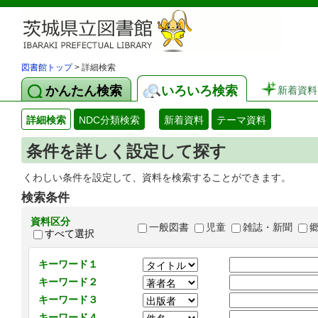
図書館トップ
> 詳細検索
かんたん検索
いろいろ検索
新着資料
詳細検索
NDC分類検索
新着資料
テーマ資料
条件を詳しく設定して探す
くわしい条件を設定して、資料を検索することができます。
検索条件
資料区分
一般図書
児童
雑誌・新聞
すべて選択
キーワード１
キーワード２
キーワード３
キーワード４