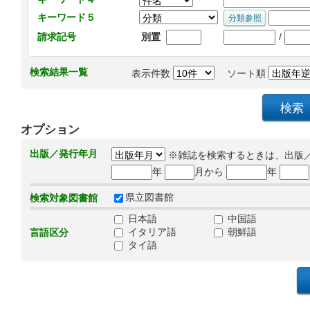
キーワード５
/
請求記号
別置
検索結果一覧
表示件数
ソート順
オプション
出版／発行年月
※雑誌を検索するときは、出版
年
月から
年
県立図書館
検索対象図書館
日本語
中国語
イタリア語
朝鮮語
言語区分
タイ語