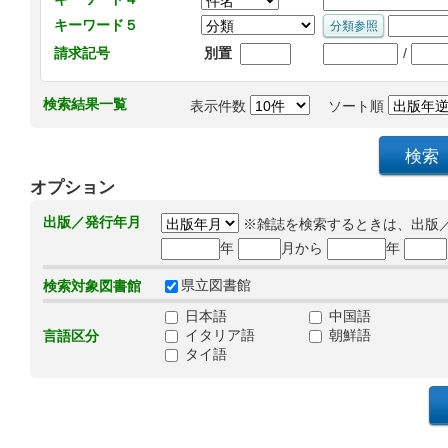
キーワード５
/
請求記号
別置
検索結果一覧
表示件数
ソート順
オプション
出版／発行年月
※雑誌を検索するときは、出版
年
月から
年
県立図書館
検索対象図書館
日本語
中国語
イタリア語
朝鮮語
言語区分
タイ語