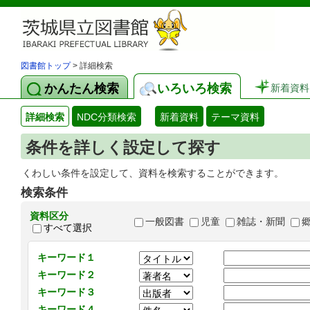
図書館トップ
> 詳細検索
かんたん検索
いろいろ検索
新着資料
詳細検索
NDC分類検索
新着資料
テーマ資料
条件を詳しく設定して探す
くわしい条件を設定して、資料を検索することができます。
検索条件
資料区分
一般図書
児童
雑誌・新聞
すべて選択
キーワード１
キーワード２
キーワード３
キーワード４