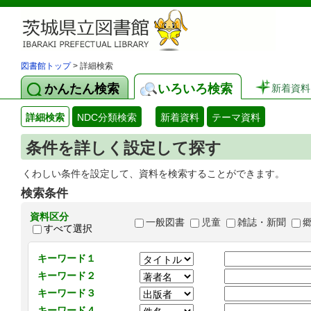
図書館トップ
> 詳細検索
かんたん検索
いろいろ検索
新着資料
詳細検索
NDC分類検索
新着資料
テーマ資料
条件を詳しく設定して探す
くわしい条件を設定して、資料を検索することができます。
検索条件
資料区分
一般図書
児童
雑誌・新聞
すべて選択
キーワード１
キーワード２
キーワード３
キーワード４