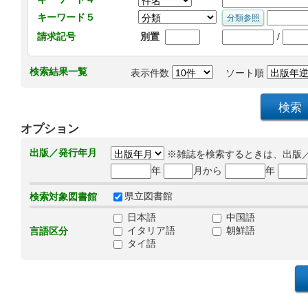
キーワード５
/
請求記号
別置
検索結果一覧
表示件数
ソート順
オプション
出版／発行年月
※雑誌を検索するときは、出版
年
月から
年
県立図書館
検索対象図書館
日本語
中国語
イタリア語
朝鮮語
言語区分
タイ語