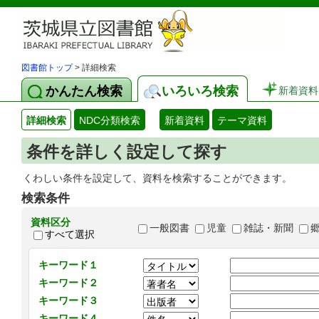
図書館トップ
> 詳細検索
かんたん検索
いろいろ検索
新着資料
詳細検索
NDC分類検索
新着資料
テーマ資料
条件を詳しく設定して探す
くわしい条件を設定して、資料を検索することができます。
検索条件
資料区分
一般図書
児童
雑誌・新聞
すべて選択
キーワード１
キーワード２
キーワード３
キーワード４