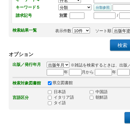
キーワード５
/
請求記号
別置
検索結果一覧
表示件数
ソート順
オプション
出版／発行年月
※雑誌を検索するときは、出版
年
月から
年
県立図書館
検索対象図書館
日本語
中国語
イタリア語
朝鮮語
言語区分
タイ語