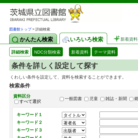
図書館トップ
> 詳細検索
かんたん検索
いろいろ検索
新着資料
詳細検索
NDC分類検索
新着資料
テーマ資料
条件を詳しく設定して探す
くわしい条件を設定して、資料を検索することができます。
検索条件
資料区分
一般図書
児童
雑誌・新聞
すべて選択
キーワード１
キーワード２
キーワード３
キーワード４