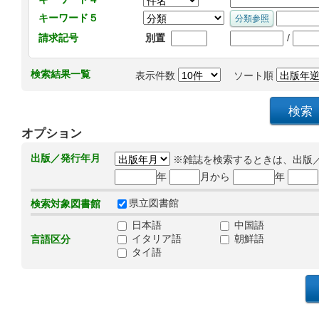
キーワード５
/
請求記号
別置
検索結果一覧
表示件数
ソート順
オプション
出版／発行年月
※雑誌を検索するときは、出版
年
月から
年
県立図書館
検索対象図書館
日本語
中国語
イタリア語
朝鮮語
言語区分
タイ語