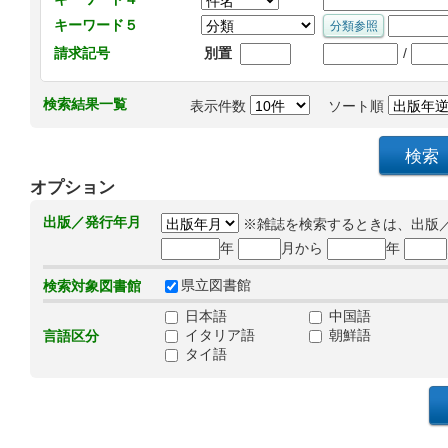
キーワード５
/
請求記号
別置
検索結果一覧
表示件数
ソート順
オプション
出版／発行年月
※雑誌を検索するときは、出版
年
月から
年
県立図書館
検索対象図書館
日本語
中国語
イタリア語
朝鮮語
言語区分
タイ語