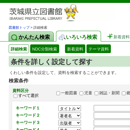
図書館トップ
> 詳細検索
かんたん検索
いろいろ検索
新着資料
詳細検索
NDC分類検索
新着資料
テーマ資料
条件を詳しく設定して探す
くわしい条件を設定して、資料を検索することができます。
検索条件
資料区分
一般図書
児童
雑誌・新聞
すべて選択
キーワード１
キーワード２
キーワード３
キーワード４