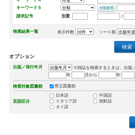
キーワード５
/
請求記号
別置
検索結果一覧
表示件数
ソート順
オプション
出版／発行年月
※雑誌を検索するときは、出版
年
月から
年
県立図書館
検索対象図書館
日本語
中国語
イタリア語
朝鮮語
言語区分
タイ語