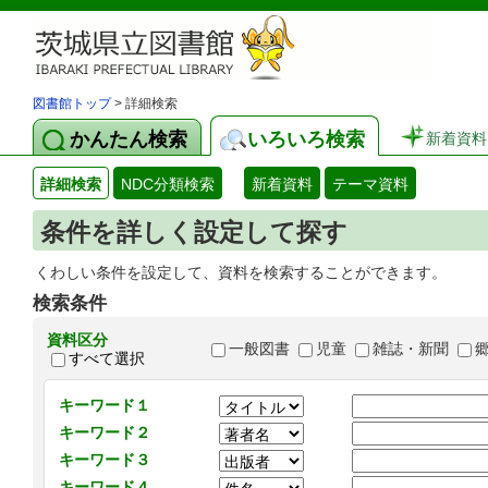
図書館トップ
> 詳細検索
かんたん検索
いろいろ検索
新着資料
詳細検索
NDC分類検索
新着資料
テーマ資料
条件を詳しく設定して探す
くわしい条件を設定して、資料を検索することができます。
検索条件
資料区分
一般図書
児童
雑誌・新聞
すべて選択
キーワード１
キーワード２
キーワード３
キーワード４