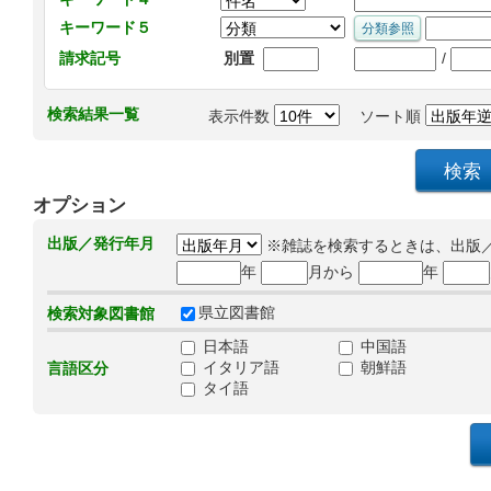
キーワード５
/
請求記号
別置
検索結果一覧
表示件数
ソート順
オプション
出版／発行年月
※雑誌を検索するときは、出版
年
月から
年
県立図書館
検索対象図書館
日本語
中国語
イタリア語
朝鮮語
言語区分
タイ語