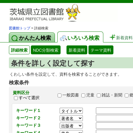
図書館トップ
> 詳細検索
かんたん検索
いろいろ検索
新着資料
詳細検索
NDC分類検索
新着資料
テーマ資料
条件を詳しく設定して探す
くわしい条件を設定して、資料を検索することができます。
検索条件
資料区分
一般図書
児童
雑誌・新聞
すべて選択
キーワード１
キーワード２
キーワード３
キーワード４