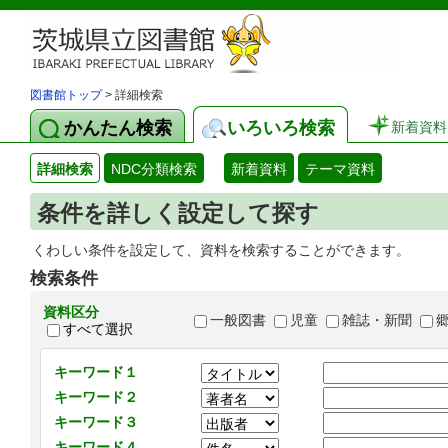
図書館トップ
> 詳細検索
かんたん検索
いろいろ検索
新着資料
詳細検索
NDC分類検索
新着資料
テーマ資料
条件を詳しく設定して探す
くわしい条件を設定して、資料を検索することができます。
検索条件
資料区分
一般図書
児童
雑誌・新聞
すべて選択
キーワード１
キーワード２
キーワード３
キーワード４