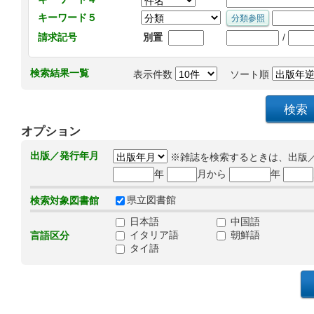
キーワード５
/
請求記号
別置
検索結果一覧
表示件数
ソート順
オプション
出版／発行年月
※雑誌を検索するときは、出版
年
月から
年
県立図書館
検索対象図書館
日本語
中国語
イタリア語
朝鮮語
言語区分
タイ語