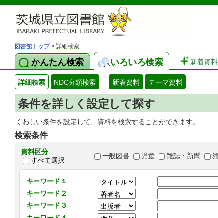
図書館トップ
> 詳細検索
かんたん検索
いろいろ検索
新着資料
詳細検索
NDC分類検索
新着資料
テーマ資料
条件を詳しく設定して探す
くわしい条件を設定して、資料を検索することができます。
検索条件
資料区分
一般図書
児童
雑誌・新聞
すべて選択
キーワード１
キーワード２
キーワード３
キーワード４