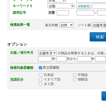
キーワード５
/
請求記号
別置
検索結果一覧
表示件数
ソート順
オプション
出版／発行年月
※雑誌を検索するときは、出版
年
月から
年
県立図書館
検索対象図書館
日本語
中国語
イタリア語
朝鮮語
言語区分
タイ語