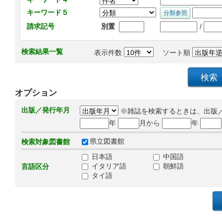
キーワード５
/
請求記号
別置
検索結果一覧
表示件数
ソート順
オプション
出版／発行年月
※雑誌を検索するときは、出版
年
月から
年
県立図書館
検索対象図書館
日本語
中国語
イタリア語
朝鮮語
言語区分
タイ語