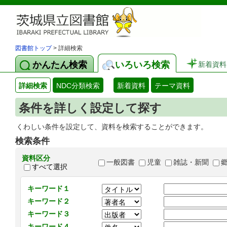
図書館トップ
> 詳細検索
かんたん検索
いろいろ検索
新着資料
詳細検索
NDC分類検索
新着資料
テーマ資料
条件を詳しく設定して探す
くわしい条件を設定して、資料を検索することができます。
検索条件
資料区分
一般図書
児童
雑誌・新聞
すべて選択
キーワード１
キーワード２
キーワード３
キーワード４