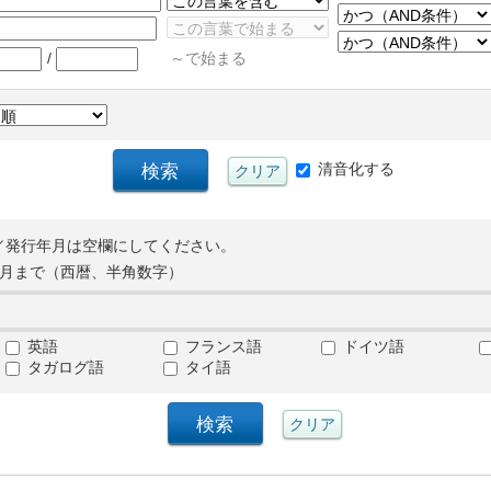
/
～で始まる
清音化する
／発行年月は空欄にしてください。
月まで（西暦、半角数字）
英語
フランス語
ドイツ語
タガログ語
タイ語