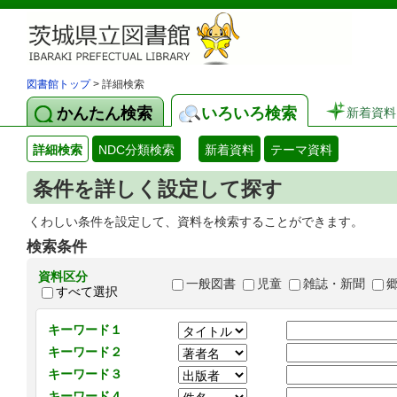
図書館トップ
> 詳細検索
かんたん検索
いろいろ検索
新着資料
詳細検索
NDC分類検索
新着資料
テーマ資料
条件を詳しく設定して探す
くわしい条件を設定して、資料を検索することができます。
検索条件
資料区分
一般図書
児童
雑誌・新聞
すべて選択
キーワード１
キーワード２
キーワード３
キーワード４