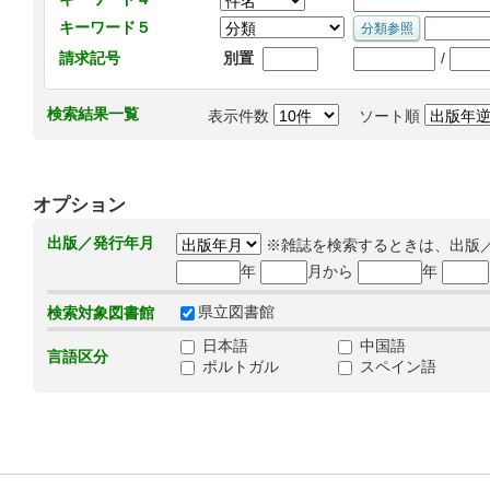
キーワード５
/
請求記号
別置
検索結果一覧
表示件数
ソート順
オプション
出版／発行年月
※雑誌を検索するときは、出版
年
月から
年
県立図書館
検索対象図書館
日本語
中国語
言語区分
ポルトガル
スペイン語