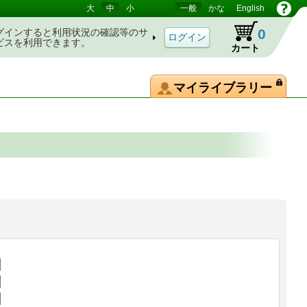
大
中
小
一般
かな
English
0
グインすると利用状況の確認等のサ
ビスを利用できます。
カート
マイライブラリー