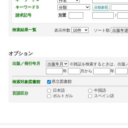
キーワード５
/
請求記号
別置
検索結果一覧
表示件数
ソート順
オプション
出版／発行年月
※雑誌を検索するときは、出版
年
月から
年
県立図書館
検索対象図書館
日本語
中国語
言語区分
ポルトガル
スペイン語