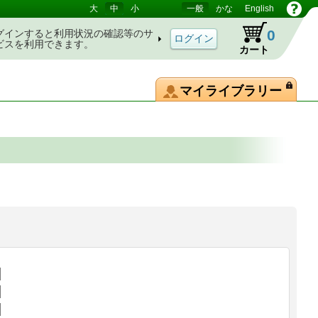
大
中
小
一般
かな
English
0
グインすると利用状況の確認等のサ
ビスを利用できます。
カート
マイライブラリー