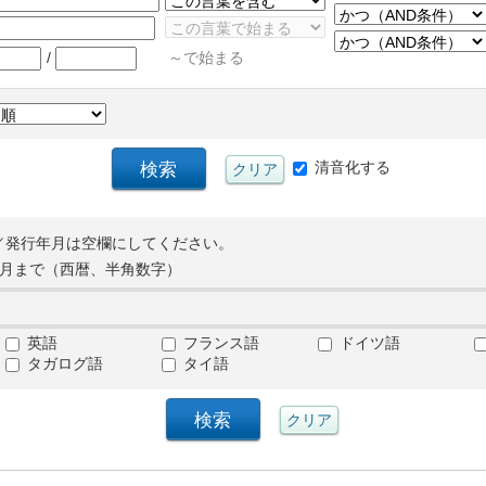
/
～で始まる
清音化する
／発行年月は空欄にしてください。
月まで（西暦、半角数字）
英語
フランス語
ドイツ語
タガログ語
タイ語