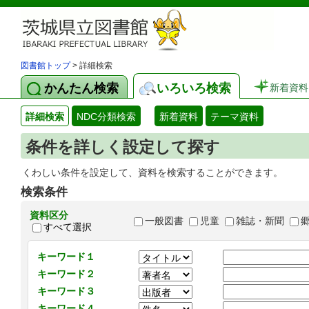
図書館トップ
> 詳細検索
かんたん検索
いろいろ検索
新着資料
詳細検索
NDC分類検索
新着資料
テーマ資料
条件を詳しく設定して探す
くわしい条件を設定して、資料を検索することができます。
検索条件
資料区分
一般図書
児童
雑誌・新聞
すべて選択
キーワード１
キーワード２
キーワード３
キーワード４