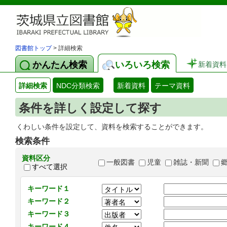
図書館トップ
> 詳細検索
かんたん検索
いろいろ検索
新着資料
詳細検索
NDC分類検索
新着資料
テーマ資料
条件を詳しく設定して探す
くわしい条件を設定して、資料を検索することができます。
検索条件
資料区分
一般図書
児童
雑誌・新聞
すべて選択
キーワード１
キーワード２
キーワード３
キーワード４