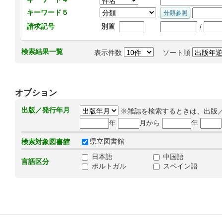
キーワード５
/
請求記号
別置
検索結果一覧
表示件数
ソート順
オプション
出版／発行年月
※雑誌を検索するときは、出版
年
月から
年
県立図書館
検索対象図書館
日本語
中国語
言語区分
ポルトガル
スペイン語