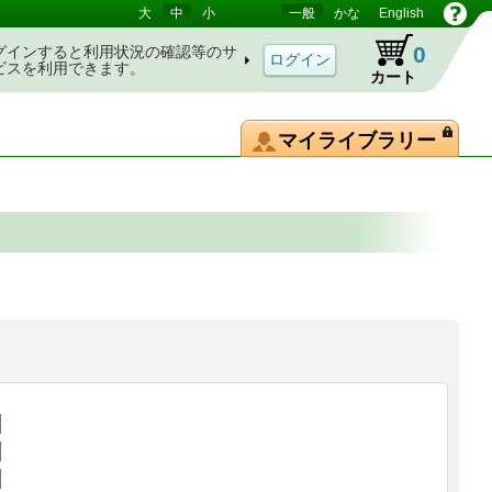
大
中
小
一般
かな
English
0
グインすると利用状況の確認等のサ
ビスを利用できます。
カート
マイライブラリー