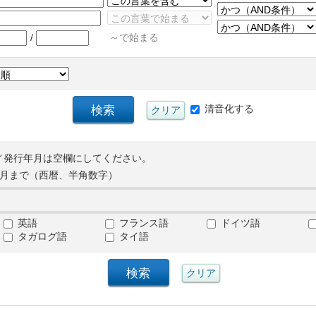
/
～で始まる
清音化する
／発行年月は空欄にしてください。
月まで（西暦、半角数字）
英語
フランス語
ドイツ語
タガログ語
タイ語