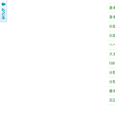
著
著
出
出
ペ
大
IS
分
分
書
言