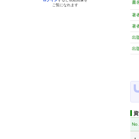
ログイン
すると表紙画像を
書
ご覧になれます
著
著
出
出
資
No.