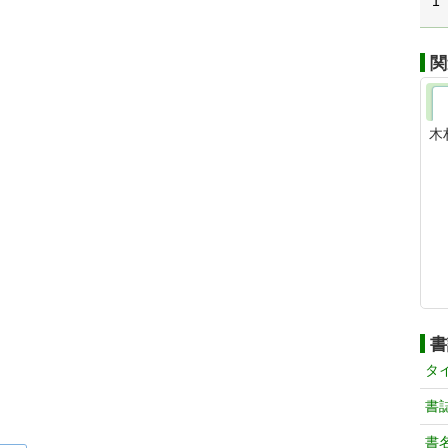
1
関
木
書
タ
書
書