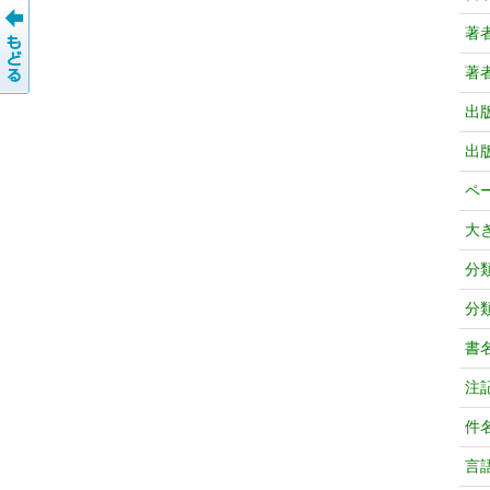
著
著
出
出
ペ
大
分
分
書
注
件
言