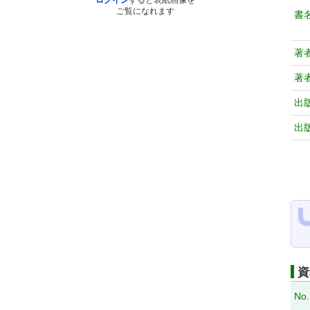
ログイン
すると表紙画像を
ご覧になれます
書
著
著
出
出
資
No.