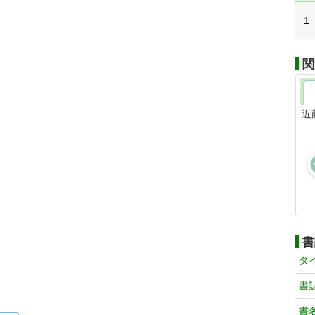
1
関
近
書
タ
書
書