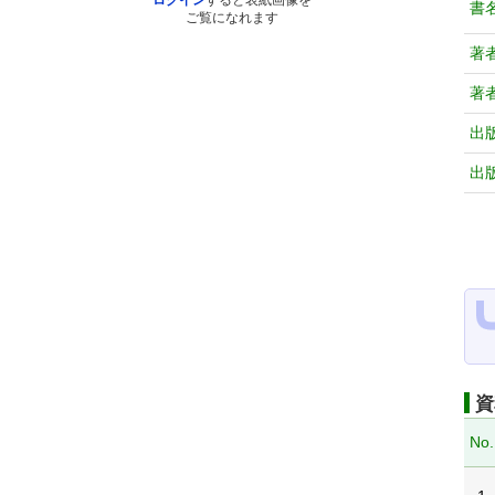
ログイン
すると表紙画像を
書
ご覧になれます
著
著
出
出
資
No.