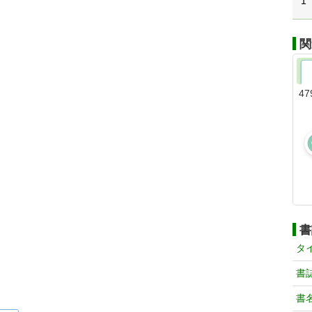
1
関
47
書
タ
書
書