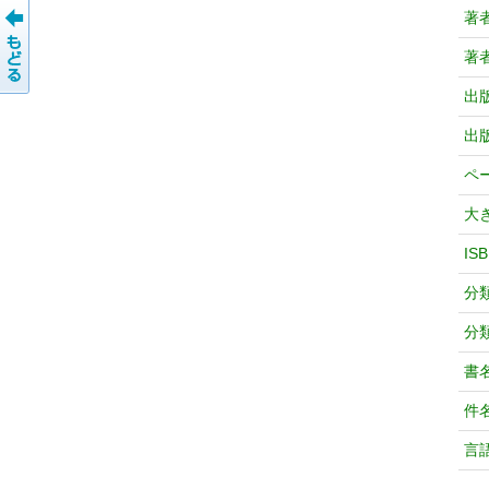
著
著
出
出
ペ
大
IS
分
分
書
件
言