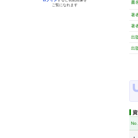
ログイン
すると表紙画像を
書
ご覧になれます
著
著
出
出
資
No.