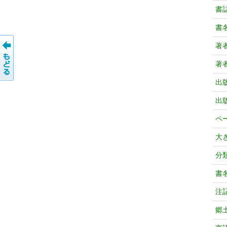
書
書
著
著
出
出
ペ
大
分
書
注
郷