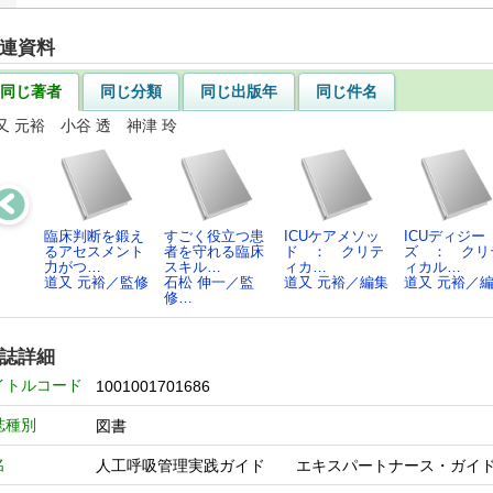
連資料
同じ著者
同じ分類
同じ出版年
同じ件名
又 元裕 小谷 透 神津 玲
臨床判断を鍛え
すごく役立つ患
ICUケアメソッ
ICUディジー
るアセスメント
者を守れる臨床
ド ： クリテ
ズ ： クリ
力がつ…
スキル…
ィカ…
ィカル…
道又 元裕／監修
石松 伸一／監
道又 元裕／編集
道又 元裕／
修…
誌詳細
イトルコード
1001001701686
誌種別
図書
名
人工呼吸管理実践ガイド エキスパートナース・ガイド