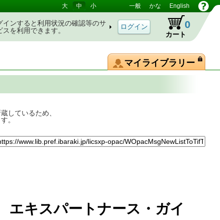
大
中
小
一般
かな
English
0
グインすると利用状況の確認等のサ
ビスを利用できます。
カート
マイライブラリー
所蔵しているため、
ます。
 エキスパートナース・ガイ