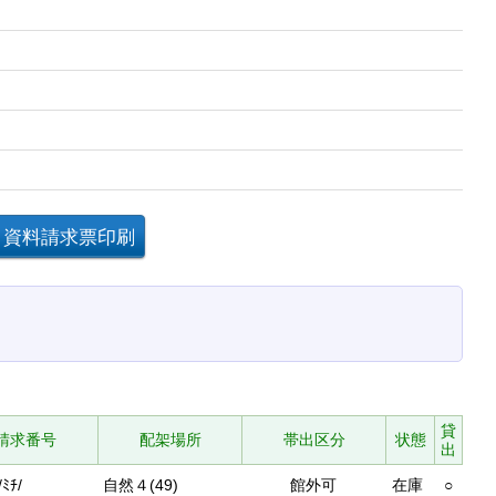
!-
貸
請求番号
配架場所
帯出区分
状態
出
/ﾐﾁ/
自然４(49)
館外可
在庫
○