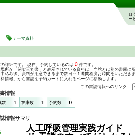
茨城県立図書館 蔵書検索・予約システム
ロ
ー
テーマ資料
0
誌の詳細です。 現在、予約しているのは
件です。
架場所が「閉架三丸書」と表示されている資料は、当館とは別の書庫に
約申込み後、資料が用意できるまで数日～１週間程度お時間をいただき
資料情報」から書誌を予約カートに入れるページに移動します。
この書誌情報へのリンク：
書情報
1
1
0
蔵数
在庫数
予約数
誌情報サマリ
人工呼吸管理実践ガイド
名