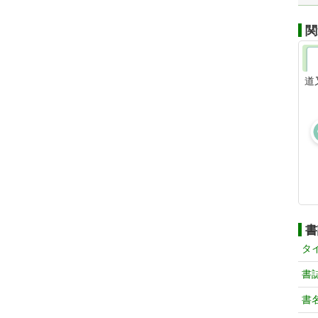
関
道
書
タ
書
書