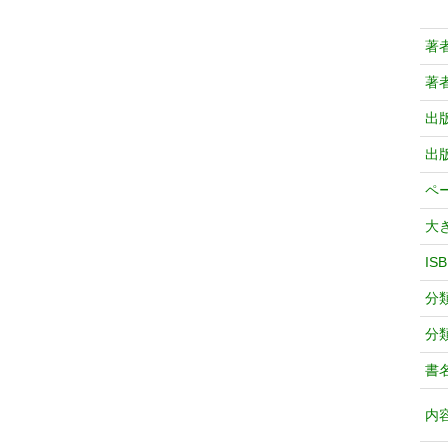
著
著
出
出
ペ
大
IS
分
分
書
内