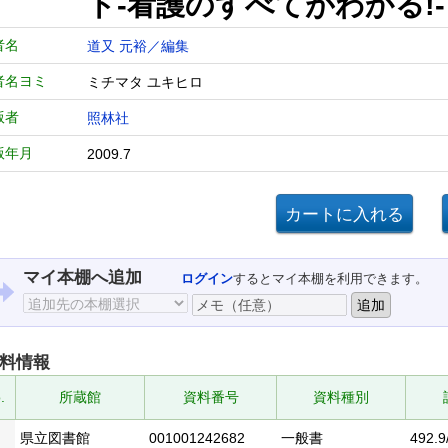
ド-看護のすべてがわかる
者名
道又 元裕／編集
者名ヨミ
ミチマタ ユキヒロ
版者
照林社
版年月
2009.7
マイ本棚へ追加
ログイン
するとマイ本棚を利用できます。
料情報
.
所蔵館
資料番号
資料種別
県立図書館
001001242682
一般書
492.9