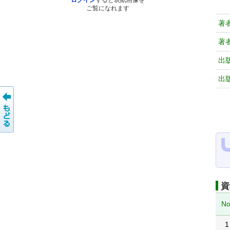
ログイン
すると表紙画像を
ご覧になれます
著
著
出
出
資
No
1