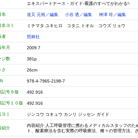
エキスパートナース・ガイド-看護のすべてがわかる!-
者名
道又 元裕／編集
小谷 透／編集
神津 玲／編集
者名ヨミ
ミチマタ ユキヒロ コタニ トオル コウズ リョウ
版者
照林社
版年月
2009.7
ージ数
381p
きさ
26cm
BN
978-4-7965-2198-7
類記号９版
492.916
類記号１０版
492.916
名ヨミ
ジンコウ コキュウ カンリ ジッセン ガイド
内容紹介:人工呼吸管理に携わるメディカルスタッフのた
容紹介
ト、酸素療法を含む実際の呼吸療法、種々の管理方法、