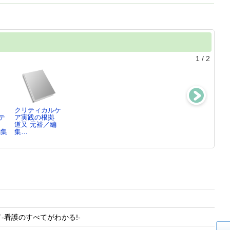
1
/
2
クリティカルケ
クリティカルケ
根拠でわかる人
呼吸理学療法標
テ
ア実践の根拠
ア看護技術の実
工呼吸ケアベス
準手技
道又 元裕／編
践と根…
ト・プ…
千住 秀明(19…
編集
集…
道又 元裕／編
道又 元裕／編著
-看護のすべてがわかる!-