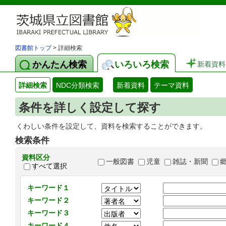
図書館トップ
> 詳細検索
かんたん検索
いろいろ検索
新着資料
詳細検索
NDC分類検索
新着資料
テーマ資料
条件を詳しく設定して探す
くわしい条件を設定して、資料を検索することができます。
検索条件
資料区分
一般図書
児童
雑誌・新聞
すべて選択
キーワード１
キーワード２
キーワード３
キーワード４