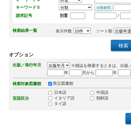
キーワード５
/
請求記号
別置
検索結果一覧
表示件数
ソート順
オプション
出版／発行年月
※雑誌を検索するときは、出版
年
月から
年
県立図書館
検索対象図書館
日本語
中国語
イタリア語
朝鮮語
言語区分
タイ語