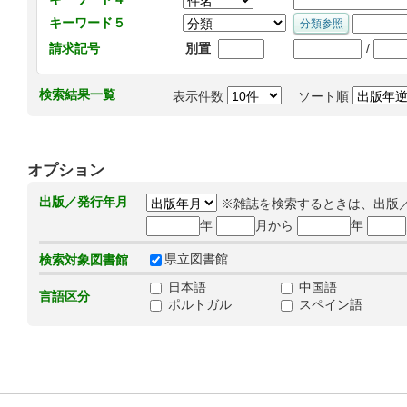
キーワード５
/
請求記号
別置
検索結果一覧
表示件数
ソート順
オプション
出版／発行年月
※雑誌を検索するときは、出版
年
月から
年
県立図書館
検索対象図書館
日本語
中国語
言語区分
ポルトガル
スペイン語