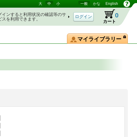
大
中
小
一般
かな
English
0
グインすると利用状況の確認等のサ
ビスを利用できます。
カート
マイライブラリー