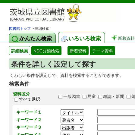
図書館トップ
> 詳細検索
かんたん検索
いろいろ検索
新着資料
詳細検索
NDC分類検索
新着資料
テーマ資料
条件を詳しく設定して探す
くわしい条件を設定して、資料を検索することができます。
検索条件
資料区分
一般図書
児童
雑誌・新聞
すべて選択
キーワード１
キーワード２
キーワード３
キーワード４