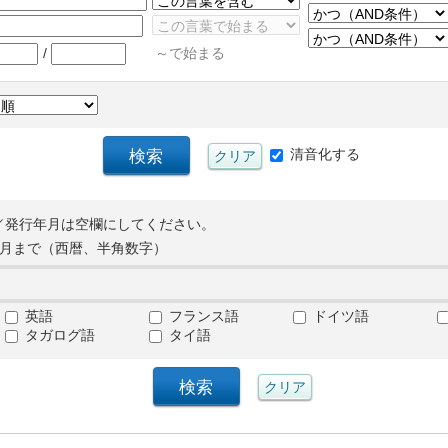
/
～で始まる
清音化する
／発行年月は空欄にしてください。
月まで（西暦、半角数字）
英語
フランス語
ドイツ語
タガログ語
タイ語