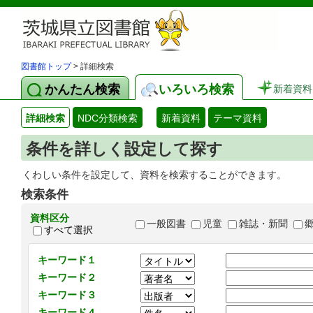
図書館トップ
> 詳細検索
かんたん検索
いろいろ検索
新着資料
詳細検索
NDC分類検索
新着資料
テーマ資料
条件を詳しく設定して探す
くわしい条件を設定して、資料を検索することができます。
検索条件
資料区分
一般図書
児童
雑誌・新聞
すべて選択
キーワード１
キーワード２
キーワード３
キーワード４