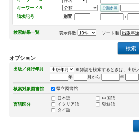
キーワード５
/
請求記号
別置
検索結果一覧
表示件数
ソート順
オプション
出版／発行年月
※雑誌を検索するときは、出版
年
月から
年
県立図書館
検索対象図書館
日本語
中国語
イタリア語
朝鮮語
言語区分
タイ語