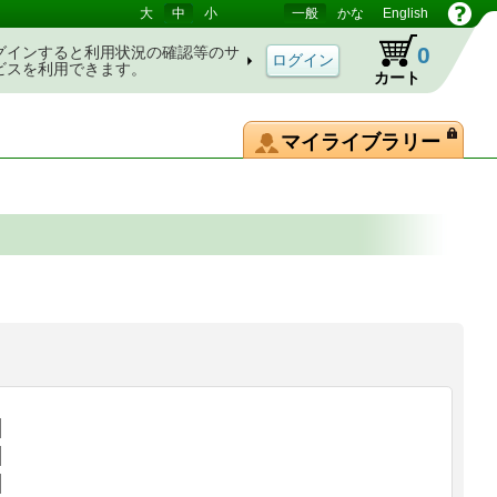
大
中
小
一般
かな
English
0
グインすると利用状況の確認等のサ
ビスを利用できます。
カート
マイライブラリー