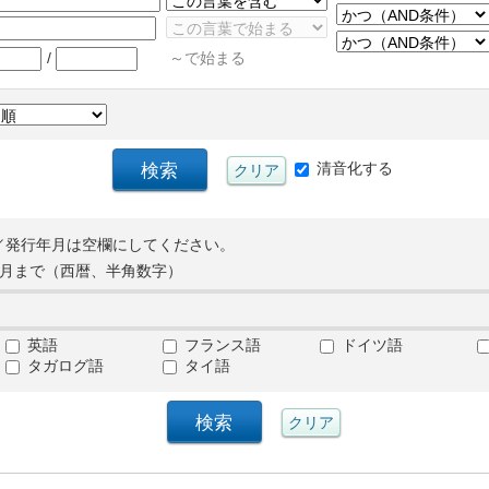
/
～で始まる
清音化する
／発行年月は空欄にしてください。
月まで（西暦、半角数字）
英語
フランス語
ドイツ語
タガログ語
タイ語