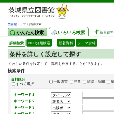
図書館トップ
> 詳細検索
かんたん検索
いろいろ検索
新着資料
詳細検索
NDC分類検索
新着資料
テーマ資料
条件を詳しく設定して探す
くわしい条件を設定して、資料を検索することができます。
検索条件
資料区分
一般図書
児童
雑誌・新聞
すべて選択
キーワード１
キーワード２
キーワード３
キーワード４