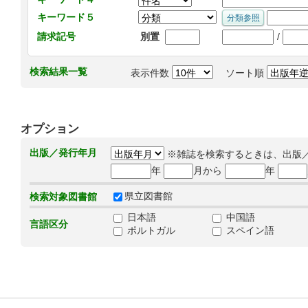
キーワード５
/
請求記号
別置
検索結果一覧
表示件数
ソート順
オプション
出版／発行年月
※雑誌を検索するときは、出版
年
月から
年
県立図書館
検索対象図書館
日本語
中国語
言語区分
ポルトガル
スペイン語