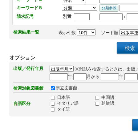
キーワード５
/
請求記号
別置
検索結果一覧
表示件数
ソート順
オプション
出版／発行年月
※雑誌を検索するときは、出版
年
月から
年
県立図書館
検索対象図書館
日本語
中国語
イタリア語
朝鮮語
言語区分
タイ語