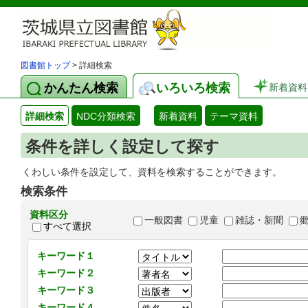
図書館トップ
> 詳細検索
かんたん検索
いろいろ検索
新着資料
詳細検索
NDC分類検索
新着資料
テーマ資料
条件を詳しく設定して探す
くわしい条件を設定して、資料を検索することができます。
検索条件
資料区分
一般図書
児童
雑誌・新聞
すべて選択
キーワード１
キーワード２
キーワード３
キーワード４