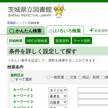
図書館トップ
> 詳細検索
かんたん検索
いろいろ検索
新着資料
詳細検索
NDC分類検索
新着資料
テーマ資料
条件を詳しく設定して探す
くわしい条件を設定して、資料を検索することができます。
検索条件
資料区分
一般図書
児童
雑誌・新聞
すべて選択
キーワード１
キーワード２
キーワード３
キーワード４