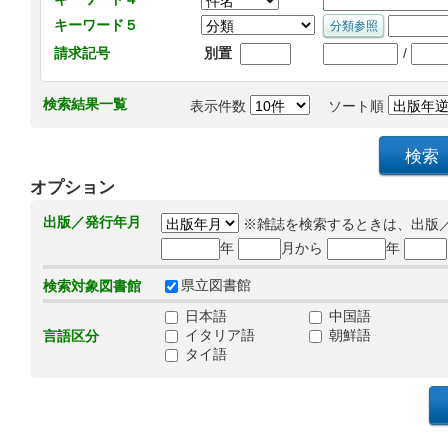
キーワード５
/
請求記号
別置
検索結果一覧
表示件数
ソート順
オプション
出版／発行年月
※雑誌を検索するときは、出版
年
月から
年
県立図書館
検索対象図書館
日本語
中国語
イタリア語
朝鮮語
言語区分
タイ語